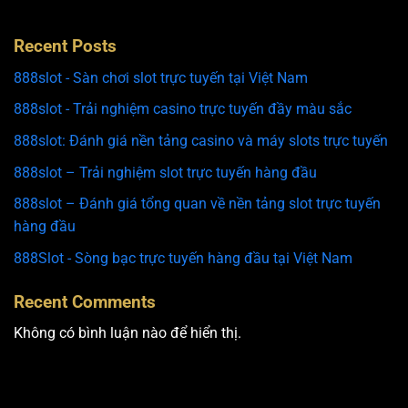
Recent Posts
888slot - Sàn chơi slot trực tuyến tại Việt Nam
888slot - Trải nghiệm casino trực tuyến đầy màu sắc
888slot: Đánh giá nền tảng casino và máy slots trực tuyến
888slot – Trải nghiệm slot trực tuyến hàng đầu
888slot – Đánh giá tổng quan về nền tảng slot trực tuyến
hàng đầu
888Slot - Sòng bạc trực tuyến hàng đầu tại Việt Nam
Recent Comments
Không có bình luận nào để hiển thị.