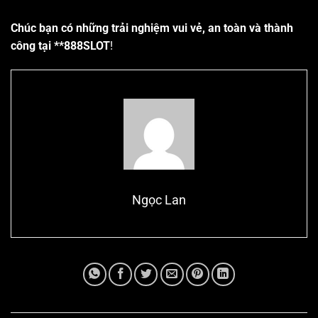
Chúc bạn có những trải nghiệm vui vẻ, an toàn và thành
công tại **888SLOT
!
Ngọc Lan