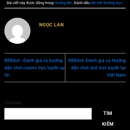
Bài viết này được đăng trong
Hướng dẫn
. Đánh dấu
liên kết thường trực
.
NGỌC LAN
888slot - Đánh giá và hướng
888slot: Đánh giá và Hướng
dẫn chơi casino trực tuyến uy
dẫn chơi slot trực tuyến tại
tín
Việt Nam
Tìm kiếm
TÌM
KIẾM