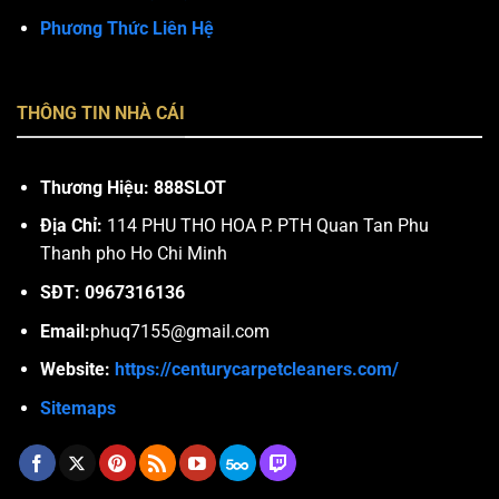
Phương Thức Liên Hệ
THÔNG TIN NHÀ CÁI
Thương Hiệu: 888SLOT
Địa Chỉ:
114 PHU THO HOA P. PTH Quan Tan Phu
Thanh pho Ho Chi Minh
SĐT:
0967316136
Email:
phuq7155@gmail.com
Website:
https://centurycarpetcleaners.com/
Sitemaps