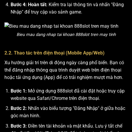
Bước 4: Hoàn tất:
Kiểm tra lại thông tin và nhấn "Đăng
Nhập" để truy cập vào sảnh game.
Bieu mau dang nhap tai khoan 888slot tren may tinh
2.2. Thao tác trên điện thoại (Mobile App/Web)
Xu hướng giải trí trên di động ngày càng phổ biến. Bạn có
thể đăng nhập thông qua trình duyệt web trên điện thoại
hoặc tải ứng dụng (App) để có trải nghiệm mượt mà hơn.
Bước 1:
Mở ứng dụng 888slot đã cài đặt hoặc truy cập
website qua Safari/Chrome trên điện thoại.
Bước 2:
Nhấn vào biểu tượng "Đăng Nhập" ở giữa hoặc
góc màn hình.
Bước 3:
Điền tên tài khoản và mật khẩu. Lưu ý tắt chế