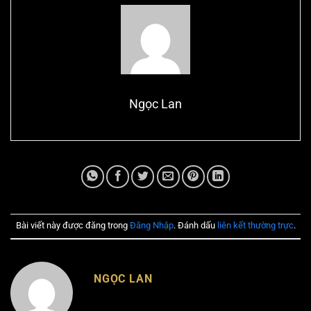
Ngọc Lan
Bài viết này được đăng trong
Đăng Nhập
. Đánh dấu
liên kết thường trực
.
NGỌC LAN