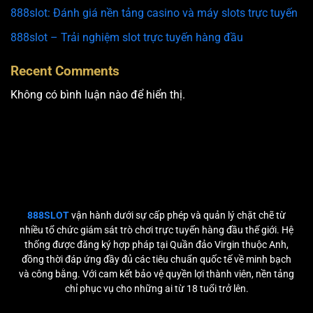
888slot: Đánh giá nền tảng casino và máy slots trực tuyến
888slot – Trải nghiệm slot trực tuyến hàng đầu
Recent Comments
Không có bình luận nào để hiển thị.
888SLOT
vận hành dưới sự cấp phép và quản lý chặt chẽ từ
nhiều tổ chức giám sát trò chơi trực tuyến hàng đầu thế giới. Hệ
thống được đăng ký hợp pháp tại Quần đảo Virgin thuộc Anh,
đồng thời đáp ứng đầy đủ các tiêu chuẩn quốc tế về minh bạch
và công bằng. Với cam kết bảo vệ quyền lợi thành viên, nền tảng
chỉ phục vụ cho những ai từ 18 tuổi trở lên.