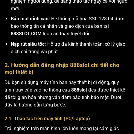
nghiệm người dùng, dễ dàng thao tác ngay cả với người
mới.
Bảo mật đỉnh cao:
Hệ thống mã hóa SSL 128-bit đảm
bảo thông tin cá nhân và giao dịch của bạn tại
888SLOT.COM
luôn an toàn tuyệt đối.
Nạp rút siêu tốc:
Hỗ trợ đa kênh thanh toán, xử lý giao
dịch chỉ trong vài phút.
2. Hướng dẫn đăng nhập 888slot chi tiết cho
mọi thiết bị
Dù bạn sử dụng máy tính bàn hay thiết bị di động, quy
trình truy cập vào hệ thống của
888slot
đều được thiết kế
để tối giản hóa nhưng vẫn đảm bảo tính bảo mật. Dưới
đây là hướng dẫn từng bước:
2.1. Thao tác trên máy tính (PC/Laptop)
Trải nghiệm trên màn hình lớn luôn mang lại cảm giác