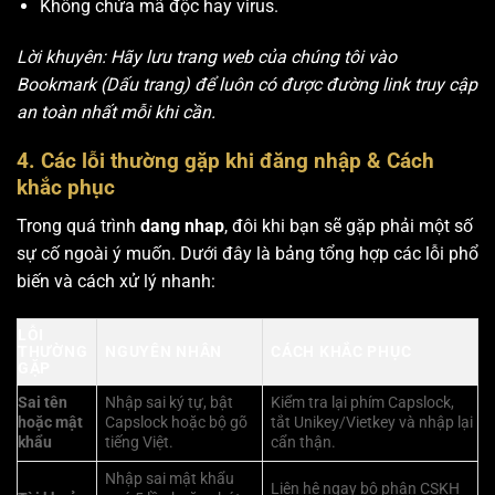
Không chứa mã độc hay virus.
Lời khuyên: Hãy lưu trang web của chúng tôi vào
Bookmark (Dấu trang) để luôn có được đường link truy cập
an toàn nhất mỗi khi cần.
4. Các lỗi thường gặp khi đăng nhập & Cách
khắc phục
Trong quá trình
dang nhap
, đôi khi bạn sẽ gặp phải một số
sự cố ngoài ý muốn. Dưới đây là bảng tổng hợp các lỗi phổ
biến và cách xử lý nhanh:
LỖI
THƯỜNG
NGUYÊN NHÂN
CÁCH KHẮC PHỤC
GẶP
Sai tên
Nhập sai ký tự, bật
Kiểm tra lại phím Capslock,
hoặc mật
Capslock hoặc bộ gõ
tắt Unikey/Vietkey và nhập lại
khẩu
tiếng Việt.
cẩn thận.
Nhập sai mật khẩu
Liên hệ ngay bộ phận CSKH