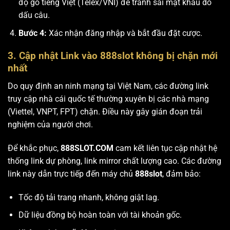
độ gõ tiếng Việt (Telex/VNI) để tránh sai mật khẩu do
dấu câu.
Bước 4:
Xác nhận đăng nhập và bắt đầu đặt cược.
3. Cập nhật Link vào 888slot không bị chặn mới
nhất
Do quy định an ninh mạng tại Việt Nam, các đường link
truy cập nhà cái quốc tế thường xuyên bị các nhà mạng
(Viettel, VNPT, FPT) chặn. Điều này gây gián đoạn trải
nghiệm của người chơi.
Để khắc phục,
888SLOT.COM
cam kết liên tục cập nhật hệ
thống link dự phòng, link mirror chất lượng cao. Các đường
link này dẫn trực tiếp đến máy chủ
888slot
, đảm bảo:
Tốc độ tải trang nhanh, không giật lag.
Dữ liệu đồng bộ hoàn toàn với tài khoản gốc.