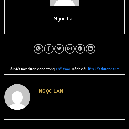
Ngọc Lan
Bài viết này được đăng trong
Thể thao
. Đánh dấu
liên kết thường trực
.
NGỌC LAN