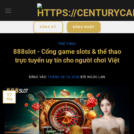
Bỏ
qua
nội
dung
ĐĂNG KÝ
ĐĂNG NHẬP
THỂ THAO
888slot - Cổng game slots & thể thao
trực tuyến uy tín cho người chơi Việt
ĐĂNG VÀO
THÁNG 08 10, 2026
BỞI
NGỌC LAN
17
Th9