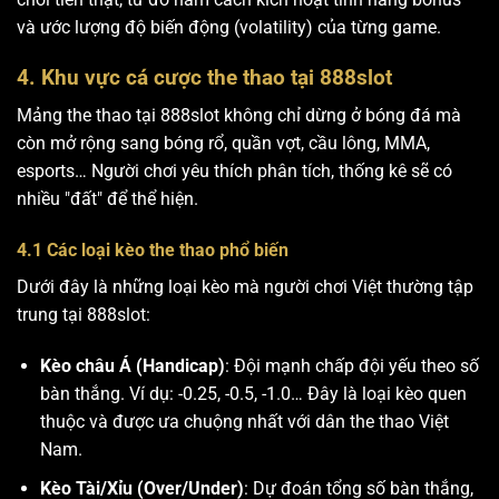
và ước lượng độ biến động (volatility) của từng game.
4. Khu vực cá cược the thao tại 888slot
Mảng the thao tại 888slot không chỉ dừng ở bóng đá mà
còn mở rộng sang bóng rổ, quần vợt, cầu lông, MMA,
esports… Người chơi yêu thích phân tích, thống kê sẽ có
nhiều "đất" để thể hiện.
4.1 Các loại kèo the thao phổ biến
Dưới đây là những loại kèo mà người chơi Việt thường tập
trung tại 888slot:
Kèo châu Á (Handicap)
: Đội mạnh chấp đội yếu theo số
bàn thắng. Ví dụ: -0.25, -0.5, -1.0… Đây là loại kèo quen
thuộc và được ưa chuộng nhất với dân the thao Việt
Nam.
Kèo Tài/Xỉu (Over/Under)
: Dự đoán tổng số bàn thắng,