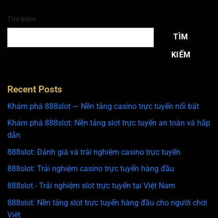
Tìm kiếm
TÌM
KIẾM
Recent Posts
Khám phá 888slot — Nền tảng casino trực tuyến nổi bật
Khám phá 888slot: Nền tảng slot trực tuyến an toàn và hấp
dẫn
888slot: Đánh giá và trải nghiệm casino trực tuyến
888slot: Trải nghiệm casino trực tuyến hàng đầu
888slot - Trải nghiệm slot trực tuyến tại Việt Nam
888slot: Nền tảng slot trực tuyến hàng đầu cho người chơi
Việt