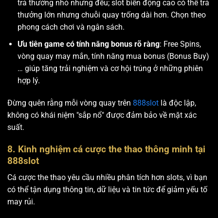
trả thưởng nhỏ nhưng đều; slot biến động cao có thể trả
thưởng lớn nhưng chuỗi quay trống dài hơn. Chọn theo
phong cách chơi và ngân sách.
Ưu tiên game có tính năng bonus rõ ràng
: Free Spins,
vòng quay may mắn, tính năng mua bonus (Bonus Buy)
… giúp tăng trải nghiệm và cơ hội trúng ở những phiên
hợp lý.
Đừng quên rằng mỗi vòng quay trên
888slot
là độc lập,
không có khái niệm "sắp nổ" được đảm bảo về mặt xác
suất.
8. Kinh nghiệm cá cược the thao thông minh tại
888slot
Cá cược the thao yêu cầu nhiều phân tích hơn slots, vì bạn
có thể tận dụng thông tin, dữ liệu và tin tức để giảm yếu tố
may rủi.