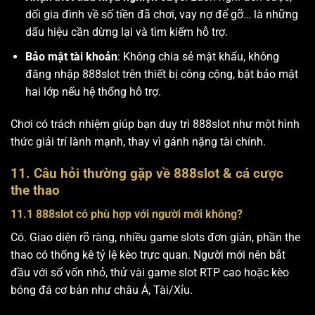
dối gia đình về số tiền đã chơi, vay nợ để gỡ… là những
dấu hiệu cần dừng lại và tìm kiếm hỗ trợ.
Bảo mật tài khoản
: Không chia sẻ mật khẩu, không
đăng nhập 888slot trên thiết bị công cộng, bật bảo mật
hai lớp nếu hệ thống hỗ trợ.
Chơi có trách nhiệm giúp bạn duy trì 888slot như một hình
thức giải trí lành mạnh, thay vì gánh nặng tài chính.
11. Câu hỏi thường gặp về 888slot & cá cược
the thao
11.1 888slot có phù hợp với người mới không?
Có. Giao diện rõ ràng, nhiều game slots đơn giản, phần the
thao có thống kê tỷ lệ kèo trực quan. Người mới nên bắt
đầu với số vốn nhỏ, thử vài game slot RTP cao hoặc kèo
bóng đá cơ bản như châu Á, Tài/Xỉu.