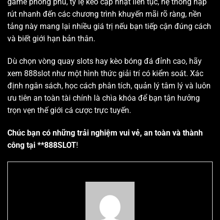
game phong phú, tỷ lệ kèo cập nhật liên tục, hệ thống nạp
rút nhanh đến các chương trình khuyến mãi rõ ràng, nền
tảng này mang lại nhiều giá trị nếu bạn tiếp cận đúng cách
và biết giới hạn bản thân.
Dù chọn vòng quay slots hay kèo bóng đá đỉnh cao, hãy
xem 888slot như một hình thức giải trí có kiểm soát. Xác
định ngân sách, học cách phân tích, quản lý tâm lý và luôn
ưu tiên an toàn tài chính là chìa khóa để bạn tận hưởng
trọn vẹn thế giới cá cược trực tuyến.
Chúc bạn có những trải nghiệm vui vẻ, an toàn và thành
công tại **888SLOT
!