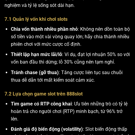
nghiệm và tỷ lệ sống sót dài hạn.
7.1 Quản lý vốn khi chơi slots
Chia vốn thành nhiều phần nhỏ
: Không nên dồn toàn bộ
số tiền vào một vài vòng quay lớn; hãy chia thành nhiều
phiên chơi với mức cược cố định.
Thiết lập hạn mức lãi/lỗ
: Ví dụ, đạt lợi nhuận 50% so với
vốn ban đầu thì dừng; lỗ 30% cũng nên tạm nghỉ.
Tránh chase (gỡ thua)
: Tăng cược liên tục sau chuỗi
thua dễ dẫn tới mất kiểm soát cảm xúc.
7.2 Lựa chọn game slot trên 888slot
Tìm game có RTP công khai
: Ưu tiên những trò có tỷ lệ
hoàn trả cho người chơi (RTP) minh bạch, từ 96% trở
lên.
Đánh giá độ biến động (volatility)
: Slot biến động thấp