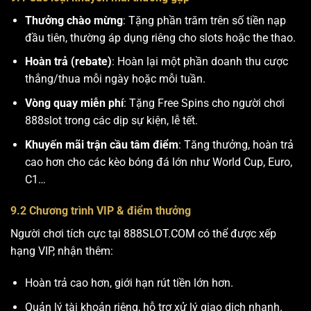
Thưởng chào mừng
: Tặng phần trăm trên số tiền nạp
đầu tiên, thường áp dụng riêng cho slots hoặc the thao.
Hoàn trả (rebate)
: Hoàn lại một phần doanh thu cược
thắng/thua mỗi ngày hoặc mỗi tuần.
Vòng quay miễn phí
: Tặng Free Spins cho người chơi
888slot trong các dịp sự kiện, lễ tết.
Khuyến mãi trận cầu tâm điểm
: Tăng thưởng, hoàn trả
cao hơn cho các kèo bóng đá lớn như World Cup, Euro,
C1…
9.2 Chương trình VIP & điểm thưởng
Người chơi tích cực tại 888SLOT.COM có thể được xếp
hạng VIP, nhận thêm:
Hoàn trả cao hơn, giới hạn rút tiền lớn hơn.
Quản lý tài khoản riêng, hỗ trợ xử lý giao dịch nhanh.