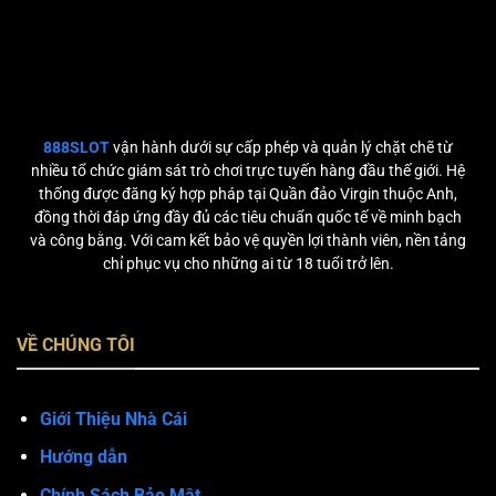
888SLOT
vận hành dưới sự cấp phép và quản lý chặt chẽ từ
nhiều tổ chức giám sát trò chơi trực tuyến hàng đầu thế giới. Hệ
thống được đăng ký hợp pháp tại Quần đảo Virgin thuộc Anh,
đồng thời đáp ứng đầy đủ các tiêu chuẩn quốc tế về minh bạch
và công bằng. Với cam kết bảo vệ quyền lợi thành viên, nền tảng
chỉ phục vụ cho những ai từ 18 tuổi trở lên.
VỀ CHÚNG TÔI
Giới Thiệu Nhà Cái
Hướng dẫn
Chính Sách Bảo Mật