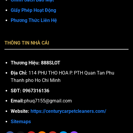
Giấy Phép Hoạt Động
Phương Thức Liên Hệ
THÔNG TIN NHÀ CÁI
Thương Hiệu: 888SLOT
Địa Chỉ:
114 PHU THO HOA P. PTH Quan Tan Phu
Thanh pho Ho Chi Minh
SĐT:
0967316136
Email:
phuq7155@gmail.com
Website:
https://centurycarpetcleaners.com/
Sitemaps