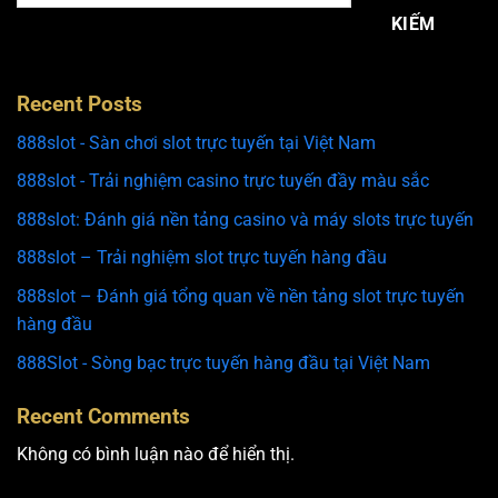
KIẾM
Recent Posts
888slot - Sàn chơi slot trực tuyến tại Việt Nam
888slot - Trải nghiệm casino trực tuyến đầy màu sắc
888slot: Đánh giá nền tảng casino và máy slots trực tuyến
888slot – Trải nghiệm slot trực tuyến hàng đầu
888slot – Đánh giá tổng quan về nền tảng slot trực tuyến
hàng đầu
888Slot - Sòng bạc trực tuyến hàng đầu tại Việt Nam
Recent Comments
Không có bình luận nào để hiển thị.