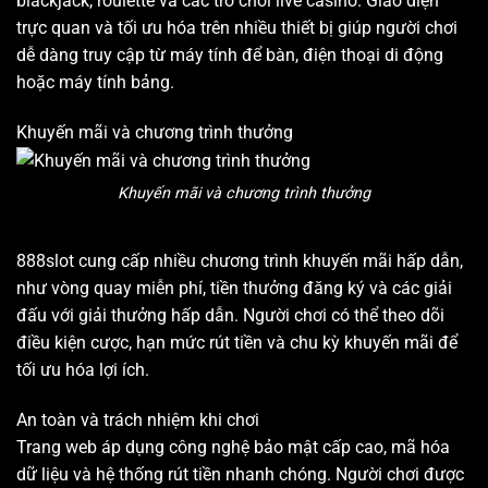
blackjack, roulette và các trò chơi live casino. Giao diện
trực quan và tối ưu hóa trên nhiều thiết bị giúp người chơi
dễ dàng truy cập từ máy tính để bàn, điện thoại di động
hoặc máy tính bảng.
Khuyến mãi và chương trình thưởng
Khuyến mãi và chương trình thưởng
888slot cung cấp nhiều chương trình khuyến mãi hấp dẫn,
như vòng quay miễn phí, tiền thưởng đăng ký và các giải
đấu với giải thưởng hấp dẫn. Người chơi có thể theo dõi
điều kiện cược, hạn mức rút tiền và chu kỳ khuyến mãi để
tối ưu hóa lợi ích.
An toàn và trách nhiệm khi chơi
Trang web áp dụng công nghệ bảo mật cấp cao, mã hóa
dữ liệu và hệ thống rút tiền nhanh chóng. Người chơi được