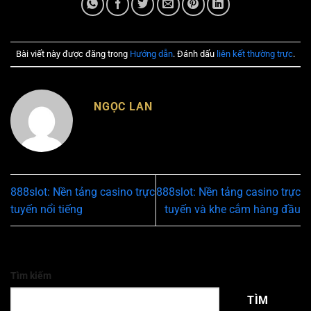
Bài viết này được đăng trong
Hướng dẫn
. Đánh dấu
liên kết thường trực
.
NGỌC LAN
888slot: Nền tảng casino trực
888slot: Nền tảng casino trực
tuyến nổi tiếng
tuyến và khe cắm hàng đầu
Tìm kiếm
TÌM