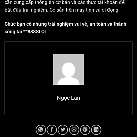
cần cung cấp thông tin cơ bản và xác thực tài khoản để
bắt đầu trải nghiệm. Có sẵn trên máy tính và di động.
Chúc bạn có những trải nghiệm vui vẻ, an toàn và thành
công tại **888SLOT
!
Ngọc Lan