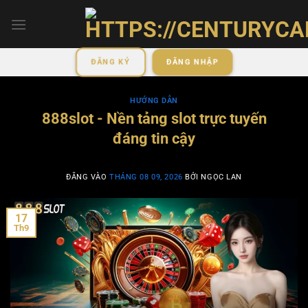
Bỏ
qua
nội
dung
ĐĂNG KÝ
ĐĂNG NHẬP
HƯỚNG DẪN
888slot - Nền tảng slot trực tuyến
đáng tin cậy
ĐĂNG VÀO
THÁNG 08 09, 2026
BỞI
NGỌC LAN
17
Th9