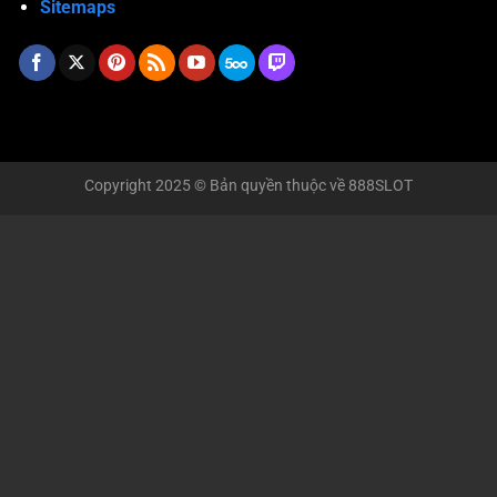
Sitemaps
Copyright 2025 © Bản quyền thuộc về
888SLOT