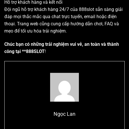
Hỗ trợ khách hàng và kết nối
Đội ngũ hỗ trợ khách hàng 24/7 của 888slot sẵn sàng giải
đáp mọi thắc mắc qua chat trực tuyến, email hoặc điện
thoại. Trang web cũng cung cấp hướng dẫn chơi, FAQ và
mẹo để tối ưu hóa trải nghiệm.
Chúc bạn có những trải nghiệm vui vẻ, an toàn và thành
công tại **888SLOT
!
Ngọc Lan