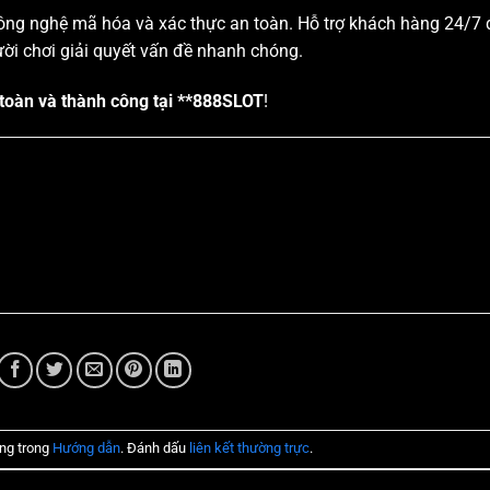
ông nghệ mã hóa và xác thực an toàn. Hỗ trợ khách hàng 24/7
gười chơi giải quyết vấn đề nhanh chóng.
 toàn và thành công tại **888SLOT
!
ăng trong
Hướng dẫn
. Đánh dấu
liên kết thường trực
.