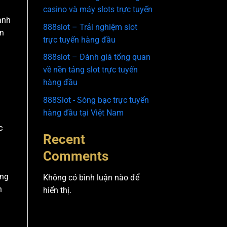
casino và máy slots trực tuyến
anh
888slot – Trải nghiệm slot
ền
trực tuyến hàng đầu
888slot – Đánh giá tổng quan
về nền tảng slot trực tuyến
hàng đầu
888Slot - Sòng bạc trực tuyến
hàng đầu tại Việt Nam
c
Recent
Comments
ơng
Không có bình luận nào để
h
hiển thị.