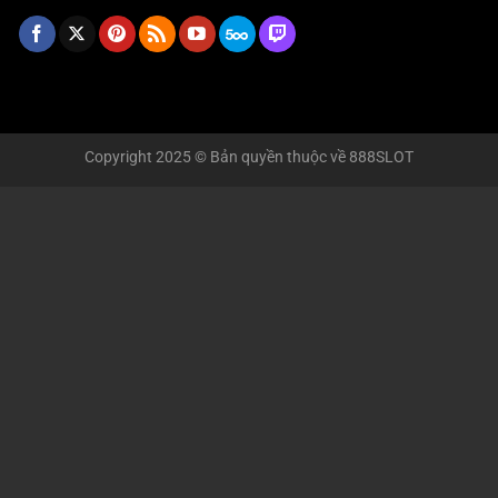
Copyright 2025 © Bản quyền thuộc về
888SLOT