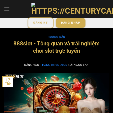
Bỏ
qua
nội
dung
ĐĂNG KÝ
ĐĂNG NHẬP
HƯỚNG DẪN
888slot - Tổng quan và trải nghiệm
chơi slot trực tuyến
ĐĂNG VÀO
THÁNG 08 06, 2026
BỞI
NGỌC LAN
17
Th9