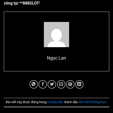
công tại **888SLOT
!
Ngọc Lan
Bài viết này được đăng trong
Hướng dẫn
. Đánh dấu
liên kết thường trực
.