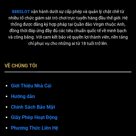
888SLOT
vận hành dưới sự cấp phép và quản lý chặt chẽ từ
nhiều tổ chức giám sát trò chơi trực tuyến hàng đầu thế giới. Hệ
thống được đăng ký hợp pháp tại Quần đảo Virgin thuộc Anh,
đồng thời đáp ứng đầy đủ các tiêu chuẩn quốc tế về minh bạch
và công bằng. Với cam kết bảo vệ quyền lợi thành viên, nền tảng
chỉ phục vụ cho những ai từ 18 tuổi trở lên.
VỀ CHÚNG TÔI
Giới Thiệu Nhà Cái
Hướng dẫn
Chính Sách Bảo Mật
Giấy Phép Hoạt Động
Phương Thức Liên Hệ