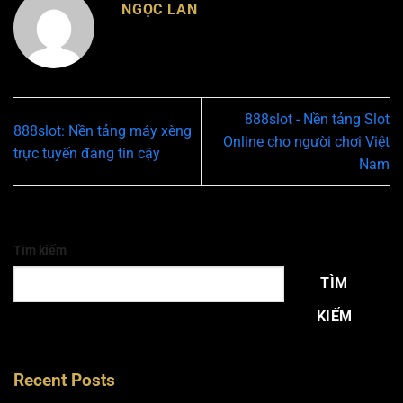
NGỌC LAN
888slot - Nền tảng Slot
888slot: Nền tảng máy xèng
Online cho người chơi Việt
trực tuyến đáng tin cậy
Nam
Tìm kiếm
TÌM
KIẾM
Recent Posts