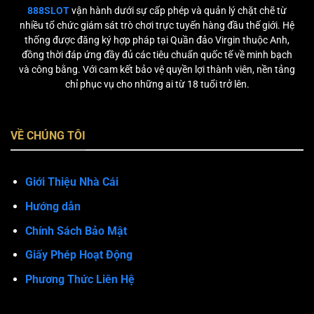
888SLOT
vận hành dưới sự cấp phép và quản lý chặt chẽ từ
nhiều tổ chức giám sát trò chơi trực tuyến hàng đầu thế giới. Hệ
thống được đăng ký hợp pháp tại Quần đảo Virgin thuộc Anh,
đồng thời đáp ứng đầy đủ các tiêu chuẩn quốc tế về minh bạch
và công bằng. Với cam kết bảo vệ quyền lợi thành viên, nền tảng
chỉ phục vụ cho những ai từ 18 tuổi trở lên.
VỀ CHÚNG TÔI
Giới Thiệu Nhà Cái
Hướng dẫn
Chính Sách Bảo Mật
Giấy Phép Hoạt Động
Phương Thức Liên Hệ