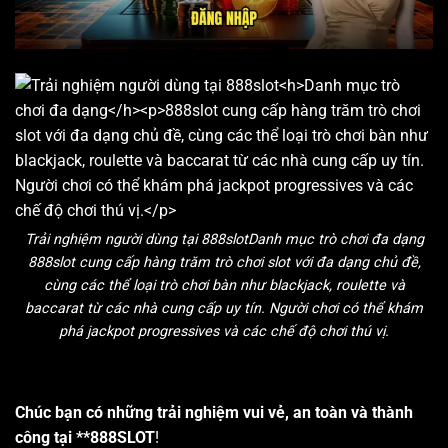
Trải nghiệm người dùng tại 888slot
Danh mục trò chơi đa dạng
888slot cung cấp hàng trăm trò chơi slot với đa dạng chủ đề,
cùng các thể loại trò chơi bàn như blackjack, roulette và
baccarat từ các nhà cung cấp uy tín. Người chơi có thể khám
phá jackpot progressives và các chế độ chơi thú vị.
Chúc bạn có những trải nghiệm vui vẻ, an toàn và thành
công tại **888SLOT
!