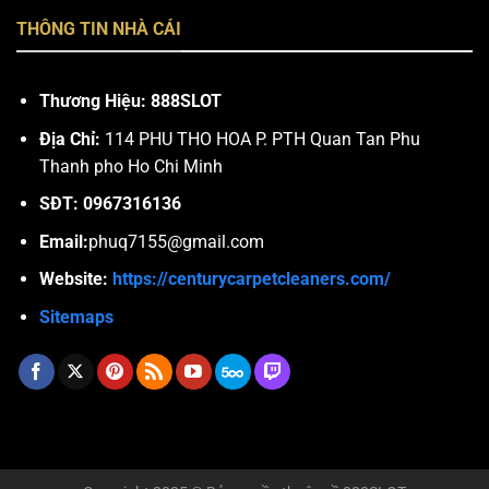
THÔNG TIN NHÀ CÁI
Thương Hiệu: 888SLOT
Địa Chỉ:
114 PHU THO HOA P. PTH Quan Tan Phu
Thanh pho Ho Chi Minh
SĐT:
0967316136
Email:
phuq7155@gmail.com
Website:
https://centurycarpetcleaners.com/
Sitemaps