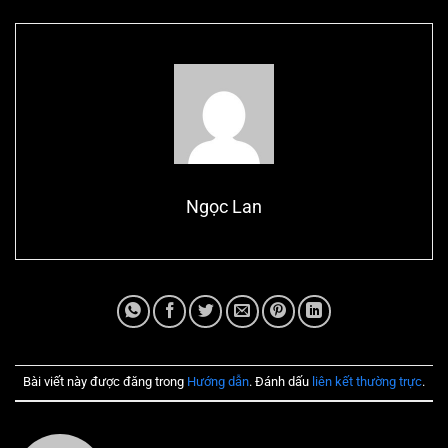
Ngọc Lan
Bài viết này được đăng trong
Hướng dẫn
. Đánh dấu
liên kết thường trực
.