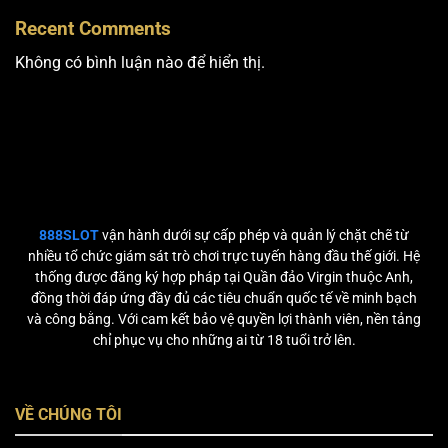
Recent Comments
Không có bình luận nào để hiển thị.
888SLOT
vận hành dưới sự cấp phép và quản lý chặt chẽ từ
nhiều tổ chức giám sát trò chơi trực tuyến hàng đầu thế giới. Hệ
thống được đăng ký hợp pháp tại Quần đảo Virgin thuộc Anh,
đồng thời đáp ứng đầy đủ các tiêu chuẩn quốc tế về minh bạch
và công bằng. Với cam kết bảo vệ quyền lợi thành viên, nền tảng
chỉ phục vụ cho những ai từ 18 tuổi trở lên.
VỀ CHÚNG TÔI