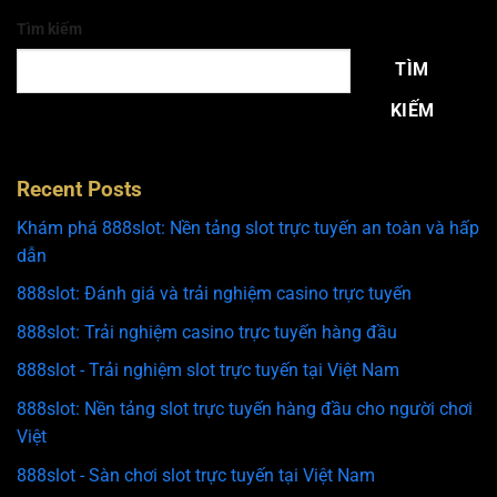
Tìm kiếm
TÌM
KIẾM
Recent Posts
Khám phá 888slot: Nền tảng slot trực tuyến an toàn và hấp
dẫn
888slot: Đánh giá và trải nghiệm casino trực tuyến
888slot: Trải nghiệm casino trực tuyến hàng đầu
888slot - Trải nghiệm slot trực tuyến tại Việt Nam
888slot: Nền tảng slot trực tuyến hàng đầu cho người chơi
Việt
888slot - Sàn chơi slot trực tuyến tại Việt Nam