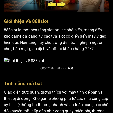
Giới thiệu về 888slot
888slot là một nền tảng slot online phổ biến, mang đến
kho game đa dạng, từ các tựa slot cổ điển đến máy video
hiện đại. Nền tảng này chú trọng đến trải nghiệm người
chơi, bảo mật giao dịch và hỗ trợ khách hàng 24/7.
Giới thiệu về 888slot
Tính năng nổi bật
Giao diện trực quan, tương thích với máy tính để bàn và
thiết bị di động. Kho game phong phú từ các nhà cung cấp
uy tín, hệ thống trả thưởng nhanh và an toàn, cùng các chế
độ khuyến mãi hấp dẫn như vòng quay miễn phí, thưởng