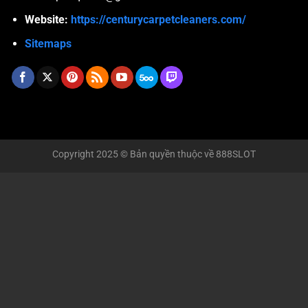
Website:
https://centurycarpetcleaners.com/
Sitemaps
Copyright 2025 © Bản quyền thuộc về
888SLOT