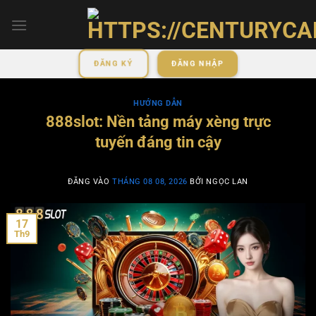
Bỏ
qua
nội
dung
ĐĂNG KÝ
ĐĂNG NHẬP
HƯỚNG DẪN
888slot: Nền tảng máy xèng trực
tuyến đáng tin cậy
ĐĂNG VÀO
THÁNG 08 08, 2026
BỞI
NGỌC LAN
17
Th9