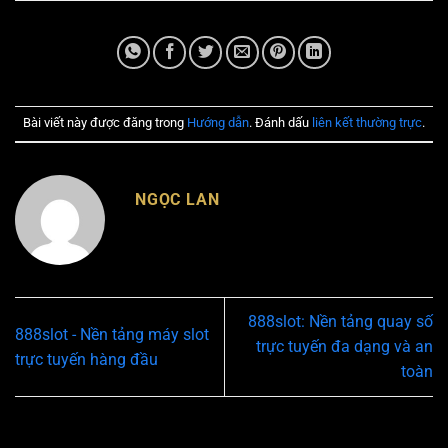
Bài viết này được đăng trong
Hướng dẫn
. Đánh dấu
liên kết thường trực
.
NGỌC LAN
888slot: Nền tảng quay số
888slot - Nền tảng máy slot
trực tuyến đa dạng và an
trực tuyến hàng đầu
toàn