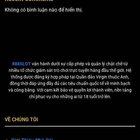
Không có bình luận nào để hiển thị.
888SLOT
vận hành dưới sự cấp phép và quản lý chặt chẽ từ
nhiều tổ chức giám sát trò chơi trực tuyến hàng đầu thế giới. Hệ
thống được đăng ký hợp pháp tại Quần đảo Virgin thuộc Anh,
đồng thời đáp ứng đầy đủ các tiêu chuẩn quốc tế về minh bạch
và công bằng. Với cam kết bảo vệ quyền lợi thành viên, nền tảng
chỉ phục vụ cho những ai từ 18 tuổi trở lên.
VỀ CHÚNG TÔI