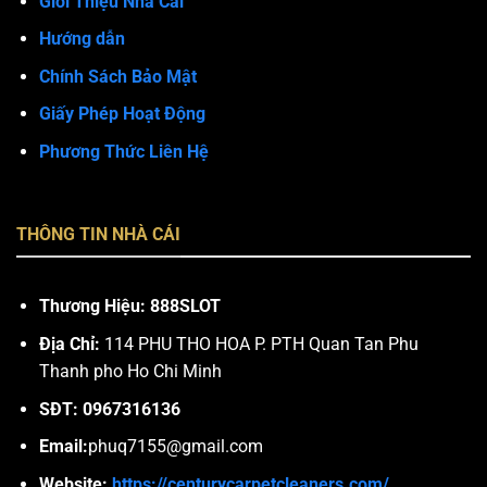
Giới Thiệu Nhà Cái
Hướng dẫn
Chính Sách Bảo Mật
Giấy Phép Hoạt Động
Phương Thức Liên Hệ
THÔNG TIN NHÀ CÁI
Thương Hiệu: 888SLOT
Địa Chỉ:
114 PHU THO HOA P. PTH Quan Tan Phu
Thanh pho Ho Chi Minh
SĐT:
0967316136
Email:
phuq7155@gmail.com
Website:
https://centurycarpetcleaners.com/