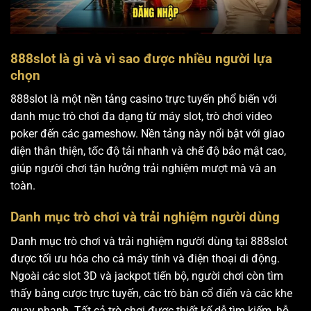
888slot là gì và vì sao được nhiều người lựa
chọn
888slot là một nền tảng casino trực tuyến phổ biến với
danh mục trò chơi đa dạng từ máy slot, trò chơi video
poker đến các gameshow. Nền tảng này nổi bật với giao
diện thân thiện, tốc độ tải nhanh và chế độ bảo mật cao,
giúp người chơi tận hưởng trải nghiệm mượt mà và an
toàn.
Danh mục trò chơi và trải nghiệm người dùng
Danh mục trò chơi và trải nghiệm người dùng tại 888slot
được tối ưu hóa cho cả máy tính và điện thoại di động.
Ngoài các slot 3D và jackpot tiến bộ, người chơi còn tìm
thấy bảng cược trực tuyến, các trò bàn cổ điển và các khe
quay nhanh. Tất cả trò chơi được thiết kế dễ tìm kiếm, hỗ