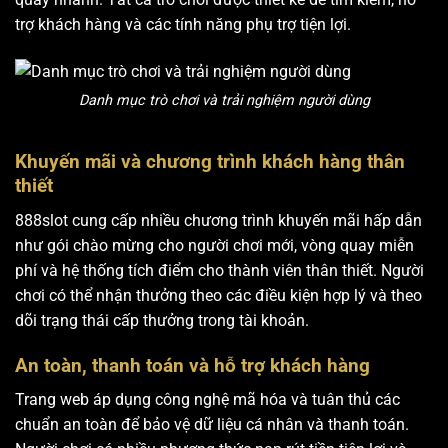
trợ khách hàng và các tính năng phụ trợ tiện lợi.
Danh mục trò chơi và trải nghiệm người dùng
Khuyến mãi và chương trình khách hàng thân
thiết
888slot cung cấp nhiều chương trình khuyến mãi hấp dẫn
như gói chào mừng cho người chơi mới, vòng quay miễn
phí và hệ thống tích điểm cho thành viên thân thiết. Người
chơi có thể nhận thưởng theo các điều kiện hợp lý và theo
dõi trạng thái cấp thưởng trong tài khoản.
An toàn, thanh toán và hỗ trợ khách hàng
Trang web áp dụng công nghệ mã hóa và tuân thủ các
chuẩn an toàn để bảo vệ dữ liệu cá nhân và thanh toán.