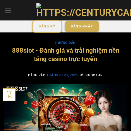
Bỏ
qua
nội
dung
ĐĂNG KÝ
ĐĂNG NHẬP
HƯỚNG DẪN
888slot - Đánh giá và trải nghiệm nền
tảng casino trực tuyến
ĐĂNG VÀO
THÁNG 08 09, 2026
BỞI
NGỌC LAN
17
Th9