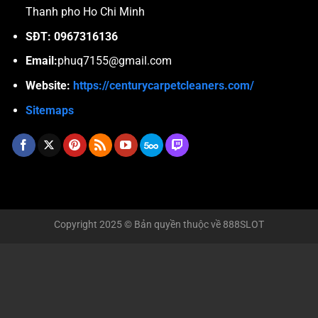
Thanh pho Ho Chi Minh
SĐT:
0967316136
Email:
phuq7155@gmail.com
Website:
https://centurycarpetcleaners.com/
Sitemaps
Copyright 2025 © Bản quyền thuộc về
888SLOT