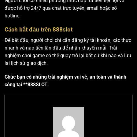
Người chơi có nhiều phương thức nạp rút tiền tiện lợi và
được hỗ trợ 24/7 qua chat trực tuyến, email hoặc số
hotline.
Cách bắt đầu trên 888slot
Để bắt đầu, người chơi chỉ cần đăng ký tài khoản, xác thực
nhanh và nạp tiền lần đầu để nhận khuyến mãi. Trải
nghiệm chơi game có thể quay trở lại bất cứ khi nào và lưu
lại lịch sử giao dịch.
Chúc bạn có những trải nghiệm vui vẻ, an toàn và thành
công tại **888SLOT
!