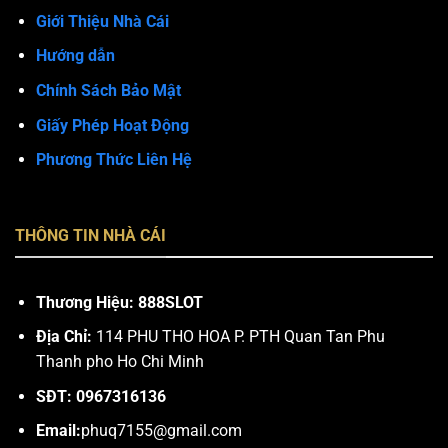
Giới Thiệu Nhà Cái
Hướng dẫn
Chính Sách Bảo Mật
Giấy Phép Hoạt Động
Phương Thức Liên Hệ
THÔNG TIN NHÀ CÁI
Thương Hiệu: 888SLOT
Địa Chỉ:
114 PHU THO HOA P. PTH Quan Tan Phu
Thanh pho Ho Chi Minh
SĐT:
0967316136
Email:
phuq7155@gmail.com