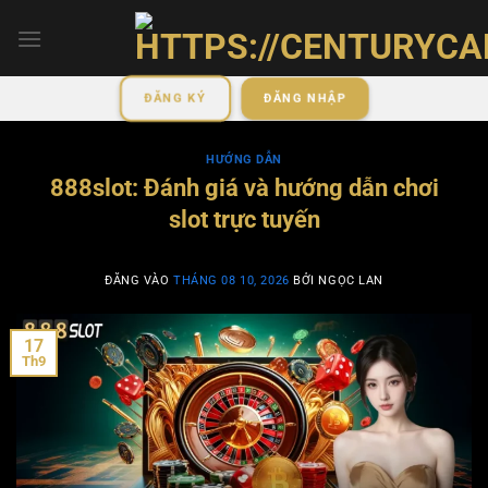
Bỏ
qua
nội
dung
ĐĂNG KÝ
ĐĂNG NHẬP
HƯỚNG DẪN
888slot: Đánh giá và hướng dẫn chơi
slot trực tuyến
ĐĂNG VÀO
THÁNG 08 10, 2026
BỞI
NGỌC LAN
17
Th9