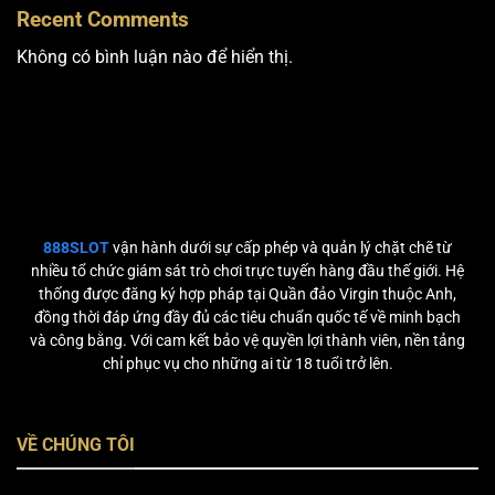
Recent Comments
Không có bình luận nào để hiển thị.
888SLOT
vận hành dưới sự cấp phép và quản lý chặt chẽ từ
nhiều tổ chức giám sát trò chơi trực tuyến hàng đầu thế giới. Hệ
thống được đăng ký hợp pháp tại Quần đảo Virgin thuộc Anh,
đồng thời đáp ứng đầy đủ các tiêu chuẩn quốc tế về minh bạch
và công bằng. Với cam kết bảo vệ quyền lợi thành viên, nền tảng
chỉ phục vụ cho những ai từ 18 tuổi trở lên.
VỀ CHÚNG TÔI