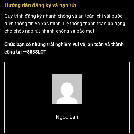
Hướng dẫn đăng ký và nạp rút
Quy trình đăng ký nhanh chóng và an toàn, chỉ vài bước
điền thông tin và xác minh. Hệ thống thanh toán đa dạng
cho phép nạp rút nhanh chóng và bảo mật.
Chúc bạn có những trải nghiệm vui vẻ, an toàn và thành
công tại **888SLOT
!
Ngọc Lan