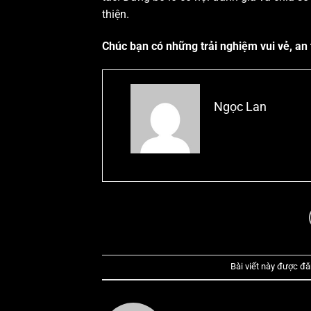
thiện.
Chúc bạn có những trải nghiệm vui vẻ, an
Ngọc Lan
Bài viết này được đ