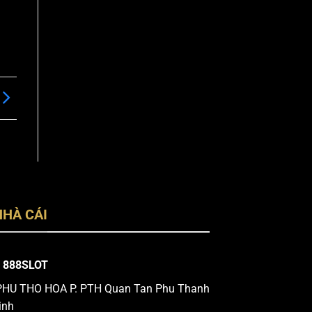
NHÀ CÁI
: 888SLOT
PHU THO HOA P. PTH Quan Tan Phu Thanh
inh