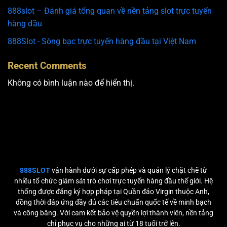
888slot – Đánh giá tổng quan về nền tảng slot trực tuyến
hàng đầu
888Slot - Sòng bạc trực tuyến hàng đầu tại Việt Nam
Recent Comments
Không có bình luận nào để hiển thị.
888SLOT
vận hành dưới sự cấp phép và quản lý chặt chẽ từ
nhiều tổ chức giám sát trò chơi trực tuyến hàng đầu thế giới. Hệ
thống được đăng ký hợp pháp tại Quần đảo Virgin thuộc Anh,
đồng thời đáp ứng đầy đủ các tiêu chuẩn quốc tế về minh bạch
và công bằng. Với cam kết bảo vệ quyền lợi thành viên, nền tảng
chỉ phục vụ cho những ai từ 18 tuổi trở lên.