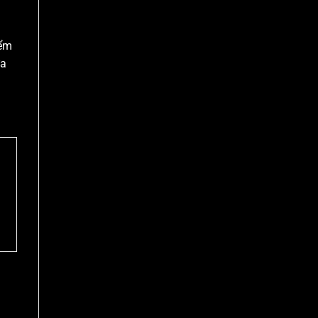
iểm
ựa