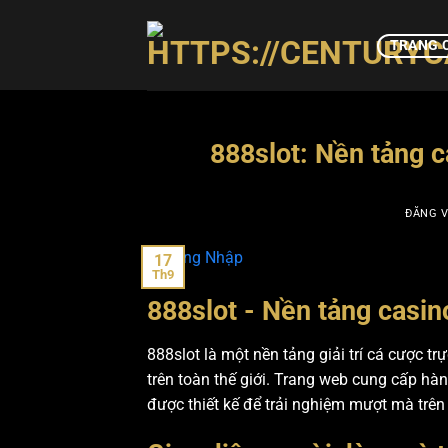
Bỏ
qua
TRANG 
nội
dung
888slot: Nền tảng c
ĐĂNG 
17
Th9
888slot - Nền tảng casin
888slot là một nền tảng giải trí cá cược tr
trên toàn thế giới. Trang web cung cấp hàng
được thiết kế để trải nghiệm mượt mà trên n