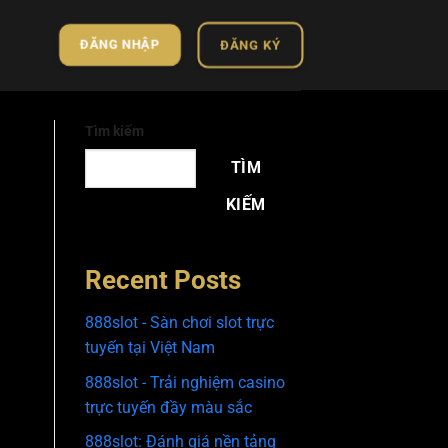
ĐĂNG NHẬP
ĐĂNG KÝ
Tìm kiếm
TÌM
KIẾM
Recent Posts
888slot - Sàn chơi slot trực
tuyến tại Việt Nam
888slot - Trải nghiệm casino
trực tuyến đầy màu sắc
888slot: Đánh giá nền tảng