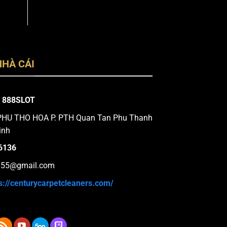
NHÀ CÁI
: 888SLOT
PHU THO HOA P. PTH Quan Tan Phu Thanh
inh
6136
155@gmail.com
s://centurycarpetcleaners.com/