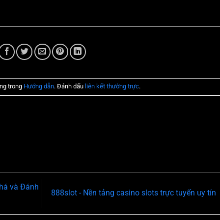
ăng trong
Hướng dẫn
. Đánh dấu
liên kết thường trực
.
phá và Đánh
888slot - Nền tảng casino slots trực tuyến uy tín