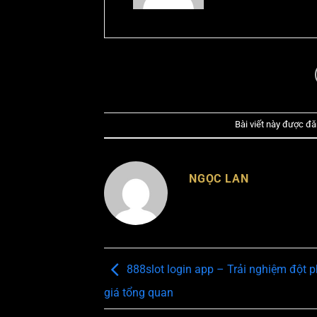
Bài viết này được đ
NGỌC LAN
888slot login app – Trải nghiệm đột 
giá tổng quan