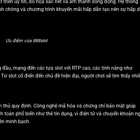
 triển uy tín, đồ họa sắc nét và âm thanh sống động. Hệ thống
nhanh chóng và chương trình khuyến mãi hấp dẫn tạo nên sự hấp 
Ưu điểm của 888slot
 đầu, mang đến các tựa slot với RTP cao, các tính năng như
rí. Từ slot cổ điển đến chủ đề hiện đại, người chơi sẽ tìm thấy nhi
ân thủ quy định. Công nghệ mã hóa và chứng chỉ bảo mật giúp
 toán phổ biến như thẻ tín dụng, ví điện tử và chuyển khoản n
iền minh bạch.