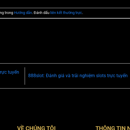
ăng trong
Hướng dẫn
. Đánh dấu
liên kết thường trực
.
trực tuyến
888slot: Đánh giá và trải nghiệm slots trực tuyến
VỀ CHÚNG TÔI
THÔNG TIN 