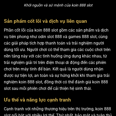
Khởi nguồn và sứ mệnh của koin 888 slot
Sản phẩm cốt lõi và dịch vụ liên quan
Phần cốt lõi của koin 888 slot gồm các sản phẩm và dịch
vụ tiên phong như odin slot 888 và games 888 slot, cùng
các giải pháp tích hợp thanh toán và trải nghiệm người
dùng tối ưu. Người chơi có thể tham gia các cuộc chơi trên
nền tảng này với các tình huống ứng dụng khác nhau, từ
trải nghiệm giải trí trên điện thoại di động đến các phiên
chơi trên máy tính để bàn. Kết quả là người dùng nhận
được sự tiện lợi, an toàn và sự hứng khởi khi tham gia trải
nghiệm koin 888 slot, đồng thời có thể đánh giá koin 888
slot sau mỗi phiên chơi để cải thiện hệ sinh thái.
Ưu thế và năng lực cạnh tranh
Cạnh tranh với những thương hiệu trên thị trường, koin 888
slot nổi bật với nhiều lợi thế. Thứ nhất, bảo mật và tuân thủ