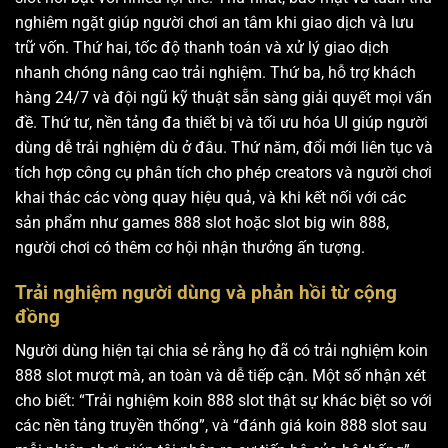
nghiêm ngặt giúp người chơi an tâm khi giao dịch và lưu
trữ vốn. Thứ hai, tốc độ thanh toán và xử lý giao dịch
nhanh chóng nâng cao trải nghiệm. Thứ ba, hỗ trợ khách
hàng 24/7 và đội ngũ kỹ thuật sẵn sàng giải quyết mọi vấn
đề. Thứ tư, nền tảng đa thiết bị và tối ưu hóa UI giúp người
dùng dễ trải nghiệm dù ở đâu. Thứ năm, đổi mới liên tục và
tích hợp công cụ phân tích cho phép creators và người chơi
khai thác các vòng quay hiệu quả, và khi kết nối với các
sản phẩm như games 888 slot hoặc slot big win 888,
người chơi có thêm cơ hội nhận thưởng ấn tượng.
Trải nghiệm người dùng và phản hồi từ cộng
đồng
Người dùng hiện tại chia sẻ rằng họ đã có trải nghiệm koin
888 slot mượt mà, an toàn và dễ tiếp cận. Một số nhận xét
cho biết: “Trải nghiệm koin 888 slot thật sự khác biệt so với
các nền tảng truyền thống”, và “đánh giá koin 888 slot sau