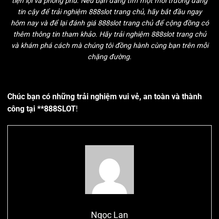
tiện lợi và phong phú. Nếu bạn đang tìm một môi trường đáng
tin cậy để trải nghiệm 888slot trang chủ, hãy bắt đầu ngay
hôm nay và để lại đánh giá 888slot trang chủ để cộng đồng có
thêm thông tin tham khảo. Hãy trải nghiệm 888slot trang chủ
và khám phá cách mà chúng tôi đồng hành cùng bạn trên mỗi
chặng đường.
Chúc bạn có những trải nghiệm vui vẻ, an toàn và thành
công tại **888SLOT
!
Ngọc Lan