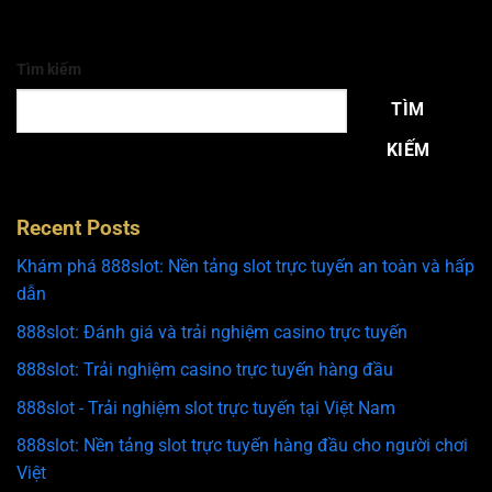
Tìm kiếm
TÌM
KIẾM
Recent Posts
Khám phá 888slot: Nền tảng slot trực tuyến an toàn và hấp
dẫn
888slot: Đánh giá và trải nghiệm casino trực tuyến
888slot: Trải nghiệm casino trực tuyến hàng đầu
888slot - Trải nghiệm slot trực tuyến tại Việt Nam
888slot: Nền tảng slot trực tuyến hàng đầu cho người chơi
Việt