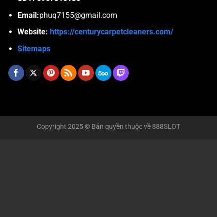
Email:
phuq7155@gmail.com
Website:
https://centurycarpetcleaners.com/
Sitemaps
Copyright 2025 © Bản quyền thuộc về
888SLOT