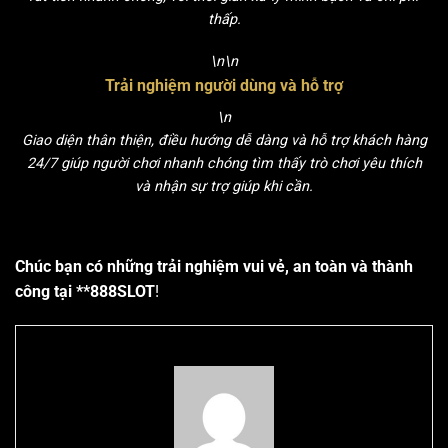
thấp.
\n\n
Trải nghiệm người dùng và hỗ trợ
\n
Giao diện thân thiện, điều hướng dễ dàng và hỗ trợ khách hàng
24/7 giúp người chơi nhanh chóng tìm thấy trò chơi yêu thích
và nhận sự trợ giúp khi cần.
Chúc bạn có những trải nghiệm vui vẻ, an toàn và thành
công tại **888SLOT
!