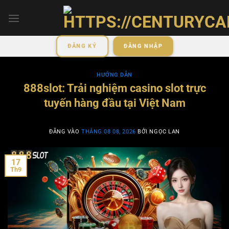
Bỏ
qua
nội
dung
ĐĂNG KÝ
ĐĂNG NHẬP
HƯỚNG DẪN
888slot: Trải nghiệm casino slot trực
tuyến hàng đầu tại Việt Nam
ĐĂNG VÀO
THÁNG 08 08, 2026
BỞI
NGỌC LAN
17
Th9