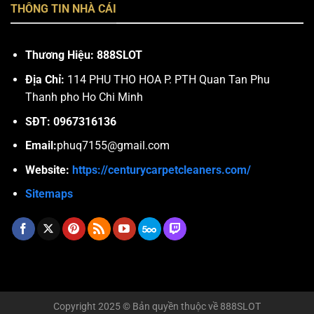
THÔNG TIN NHÀ CÁI
Thương Hiệu: 888SLOT
Địa Chỉ:
114 PHU THO HOA P. PTH Quan Tan Phu
Thanh pho Ho Chi Minh
SĐT:
0967316136
Email:
phuq7155@gmail.com
Website:
https://centurycarpetcleaners.com/
Sitemaps
Copyright 2025 © Bản quyền thuộc về
888SLOT