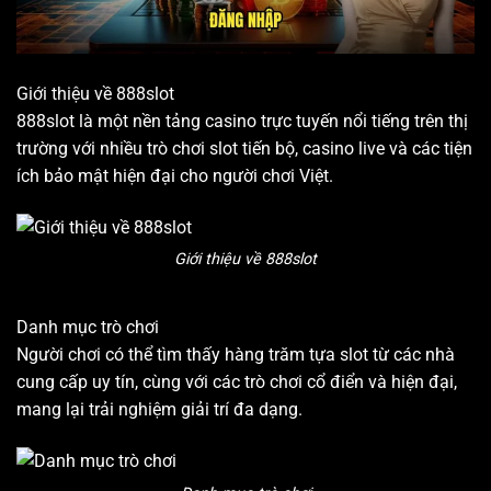
Giới thiệu về 888slot
888slot là một nền tảng casino trực tuyến nổi tiếng trên thị
trường với nhiều trò chơi slot tiến bộ, casino live và các tiện
ích bảo mật hiện đại cho người chơi Việt.
Giới thiệu về 888slot
Danh mục trò chơi
Người chơi có thể tìm thấy hàng trăm tựa slot từ các nhà
cung cấp uy tín, cùng với các trò chơi cổ điển và hiện đại,
mang lại trải nghiệm giải trí đa dạng.