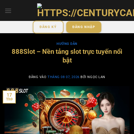
Bỏ
qua
nội
dung
ĐĂNG KÝ
ĐĂNG NHẬP
HƯỚNG DẪN
888Slot – Nền tảng slot trực tuyến nổi
bật
ĐĂNG VÀO
THÁNG 08 07, 2026
BỞI
NGỌC LAN
17
Th9