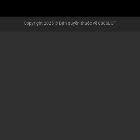
Copyright 2025 © Bản quyền thuộc về
888SLOT