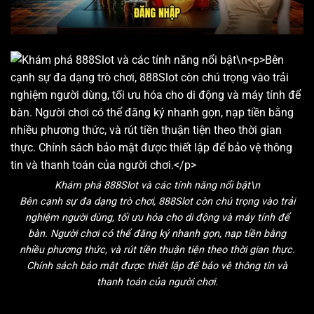
Khám phá 888Slot và các tính năng nổi bật\n
Bên cạnh sự đa dạng trò chơi, 888Slot còn chú trọng vào trải
nghiệm người dùng, tối ưu hóa cho di động và máy tính để
bàn. Người chơi có thể đăng ký nhanh gọn, nạp tiền bằng
nhiều phương thức, và rút tiền thuận tiện theo thời gian thực.
Chính sách bảo mật được thiết lập để bảo vệ thông tin và
thanh toán của người chơi.