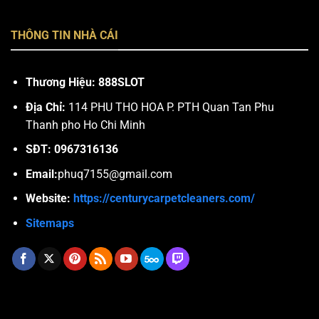
THÔNG TIN NHÀ CÁI
Thương Hiệu: 888SLOT
Địa Chỉ:
114 PHU THO HOA P. PTH Quan Tan Phu
Thanh pho Ho Chi Minh
SĐT:
0967316136
Email:
phuq7155@gmail.com
Website:
https://centurycarpetcleaners.com/
Sitemaps