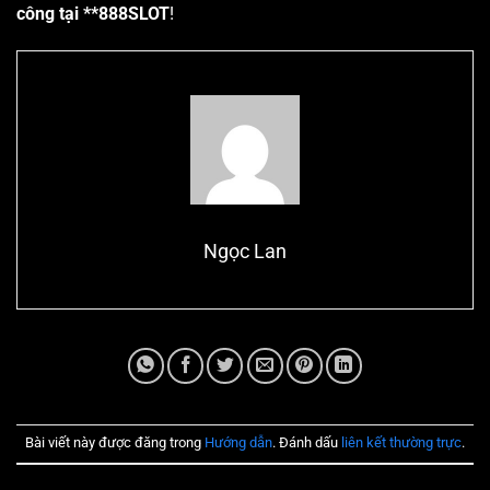
công tại **888SLOT
!
Ngọc Lan
Bài viết này được đăng trong
Hướng dẫn
. Đánh dấu
liên kết thường trực
.