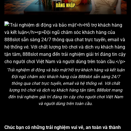
'Trải nghiệm di động và bảo mật'
Hỗ trợ khách hàng và kết luận
Đội ngũ chăm sóc khách hàng của 888slot sẵn sàng 24/7
thông qua chat trực tuyến, email và hệ thống vé. Với chất
lượng trò chơi và dịch vụ khách hàng tận tâm, 888slot mang
đến trải nghiệm giải trí đáng tin cậy cho người chơi Việt Nam
và người dùng trên toàn cầu.
Chúc bạn có những trải nghiệm vui vẻ, an toàn và thành