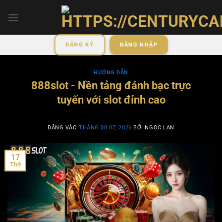
Bỏ
qua
nội
dung
ĐĂNG KÝ
ĐĂNG NHẬP
HƯỚNG DẪN
888slot - Nền tảng đánh bạc trực
tuyến với slot đỉnh cao
ĐĂNG VÀO
THÁNG 08 07, 2026
BỞI
NGỌC LAN
17
Th9