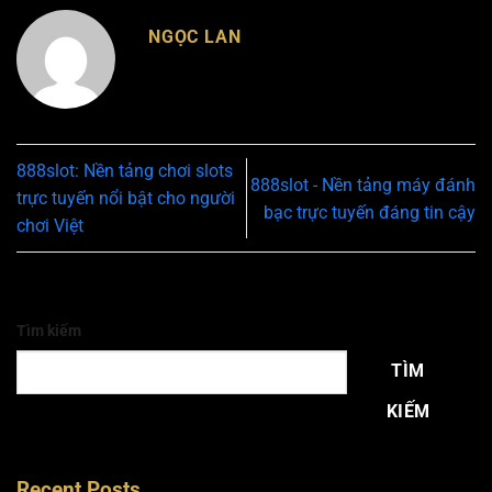
NGỌC LAN
888slot: Nền tảng chơi slots
888slot - Nền tảng máy đánh
trực tuyến nổi bật cho người
bạc trực tuyến đáng tin cậy
chơi Việt
Tìm kiếm
TÌM
KIẾM
Recent Posts