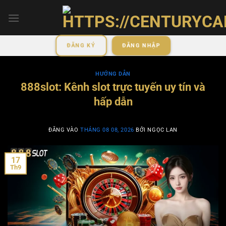
Bỏ
qua
nội
dung
ĐĂNG KÝ
ĐĂNG NHẬP
HƯỚNG DẪN
888slot: Kênh slot trực tuyến uy tín và
hấp dẫn
ĐĂNG VÀO
THÁNG 08 08, 2026
BỞI
NGỌC LAN
17
Th9