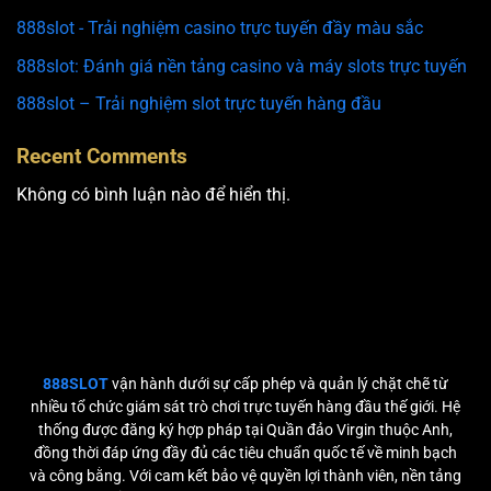
888slot - Trải nghiệm casino trực tuyến đầy màu sắc
888slot: Đánh giá nền tảng casino và máy slots trực tuyến
888slot – Trải nghiệm slot trực tuyến hàng đầu
Recent Comments
Không có bình luận nào để hiển thị.
888SLOT
vận hành dưới sự cấp phép và quản lý chặt chẽ từ
nhiều tổ chức giám sát trò chơi trực tuyến hàng đầu thế giới. Hệ
thống được đăng ký hợp pháp tại Quần đảo Virgin thuộc Anh,
đồng thời đáp ứng đầy đủ các tiêu chuẩn quốc tế về minh bạch
và công bằng. Với cam kết bảo vệ quyền lợi thành viên, nền tảng