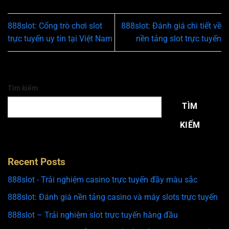
888slot: Cổng trò chơi slot
888slot: Đánh giá chi tiết về
trực tuyến uy tín tại Việt Nam
nền tảng slot trực tuyến
Tìm kiếm
TÌM
KIẾM
Recent Posts
888slot - Trải nghiệm casino trực tuyến đầy màu sắc
888slot: Đánh giá nền tảng casino và máy slots trực tuyến
888slot – Trải nghiệm slot trực tuyến hàng đầu