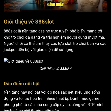
Giới thiệu về 888slot
888slot là nền tảng casino trực tuyến phổ biến, mang tới
kho trò chơi đa dạng và trải nghiệm người dùng mượt mà.
Người chơi có thể tìm thấy các tựa slot, trò chơi bàn và các
jackpot tiến bộ với giao diện dễ sử dụng.
Giới thiệu về 888slot
Đặc điểm nổi bật
Nền tảng này nổi bật với đồ họa sắc nét, hiệu ứng sống
động và tối ưu hóa trên nhiều thiết bị. Danh mục game
phong phú từ các nhà cung cấp uy tín, cùng với RTP minh
bạch và cơ chế thưởng hấp dẫn.